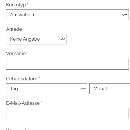
Persönliche Informationen
Kontotyp
*
Anrede
Vorname
*
Geburtsdatum
*
E-Mail-Adresse
*